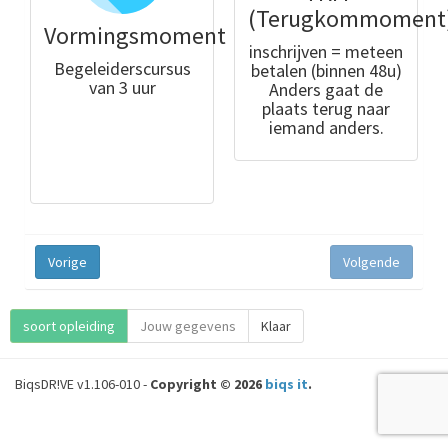
(Terugkommoment
Vormingsmoment
inschrijven = meteen
Begeleiderscursus
betalen (binnen 48u)
van 3 uur
Anders gaat de
plaats terug naar
iemand anders.
Vorige
Volgende
soort opleiding
Jouw gegevens
Klaar
BiqsDR!VE v1.106-010 -
Copyright © 2026
biqs it
.